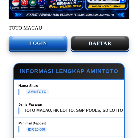
TOTO MACAU
LOGIN
DAFTAR
INFORMASI LENGKAP AMINTOTO
Nama Situs
AMINTOTO
Jenis Pasaran
TOTO MACAU, HK LOTTO, SGP POOLS, SD LOTTO
Minimal Deposit
IDR 20,000