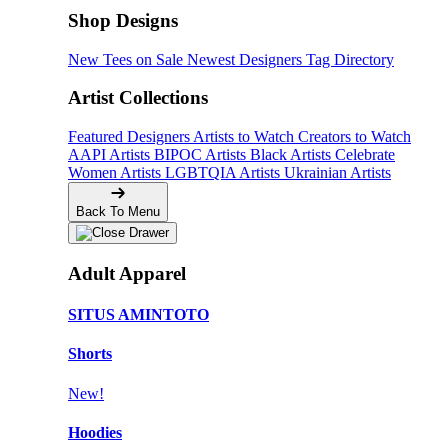
Shop Designs
New Tees on Sale
Newest Designers
Tag Directory
Artist Collections
Featured Designers
Artists to Watch
Creators to Watch
AAPI Artists
BIPOC Artists
Black Artists
Celebrate
Women Artists
LGBTQIA Artists
Ukrainian Artists
Back To Menu
Adult Apparel
SITUS AMINTOTO
Shorts
New!
Hoodies