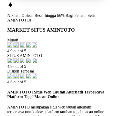
Nikmati
Diskon Besar hingga 66%
Bagi Pemain Setia
AMINTOTO!
MARKET SITUS AMINTOTO
Murah!
4.9 out of 5
SITUS AMINTOTO
4.9 out of 5
Diskon Terbesar
4.6 out of 5
AMINTOTO | Situs Web Tautan Alternatif Terpercaya
Platform Togel Macau Online
AMINTOTO merupakan situs web tautan alternatif
terpercaya untuk akses platform taruhan togel macau online