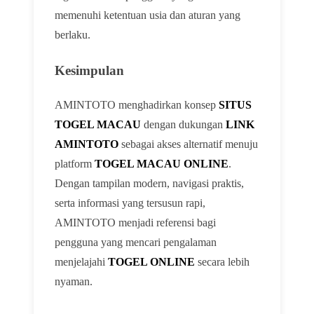
memenuhi ketentuan usia dan aturan yang
berlaku.
Kesimpulan
AMINTOTO menghadirkan konsep
SITUS
TOGEL MACAU
dengan dukungan
LINK
AMINTOTO
sebagai akses alternatif menuju
platform
TOGEL MACAU ONLINE
.
Dengan tampilan modern, navigasi praktis,
serta informasi yang tersusun rapi,
AMINTOTO menjadi referensi bagi
pengguna yang mencari pengalaman
menjelajahi
TOGEL ONLINE
secara lebih
nyaman.