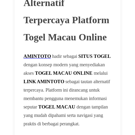
Alternatif
Terpercaya Platform
Togel Macau Online
AMINTOTO
hadir sebagai
SITUS TOGEL
dengan konsep modern yang menyediakan
akses
TOGEL MACAU ONLINE
melalui
LINK AMINTOTO
sebagai tautan alternatif
terpercaya. Platform ini dirancang untuk
membantu pengguna menemukan informasi
seputar
TOGEL MACAU
dengan tampilan
yang mudah dipahami serta navigasi yang
praktis di berbagai perangkat.