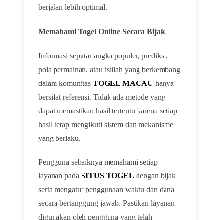
berjalan lebih optimal.
Memahami Togel Online Secara Bijak
Informasi seputar angka populer, prediksi,
pola permainan, atau istilah yang berkembang
dalam komunitas
TOGEL MACAU
hanya
bersifat referensi. Tidak ada metode yang
dapat memastikan hasil tertentu karena setiap
hasil tetap mengikuti sistem dan mekanisme
yang berlaku.
Pengguna sebaiknya memahami setiap
layanan pada
SITUS TOGEL
dengan bijak
serta mengatur penggunaan waktu dan dana
secara bertanggung jawab. Pastikan layanan
digunakan oleh pengguna yang telah