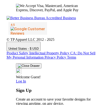
© TP Apparel LLC 2012 - 2025
United States - $ USD
Product Safety
Intellectual Property Policy
CA: Do Not Sell
My Personal Information
Privacy Policy
Terms
Welcome Guest!
Log In
Sign Up
Create an account to save your favorite designs for
viewing anytime, on any device.