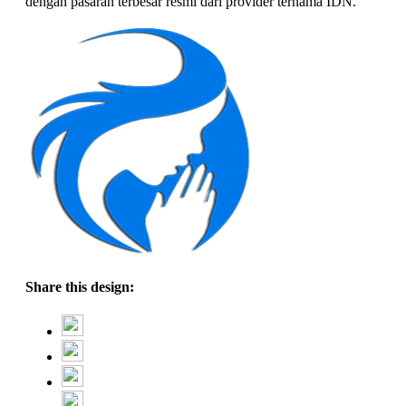
dengan pasaran terbesar resmi dari provider ternama IDN.
Share this design: