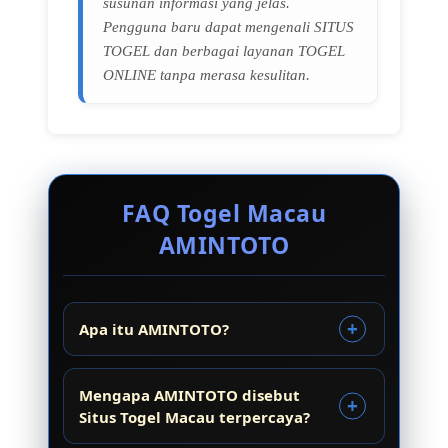
susunan informasi yang jelas.
Pengguna baru dapat mengenali SITUS
TOGEL dan berbagai layanan TOGEL
ONLINE tanpa merasa kesulitan.
FAQ Togel Macau
AMINTOTO
Apa itu AMINTOTO?
Mengapa AMINTOTO disebut
Situs Togel Macau terpercaya?