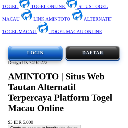
TOGEL
TOGEL ONLINE
SITUS TOGEL
MACAU
LINK AMINTOTO
ALTERNATIF
TOGEL MACAU
TOGEL MACAU ONLINE
LOGIN
DAFTAR
Design ID: 74165272
AMINTOTO | Situs Web
Tautan Alternatif
Terpercaya Platform Togel
Macau Online
$3
IDR 5.000
Create an account to favorite this design!