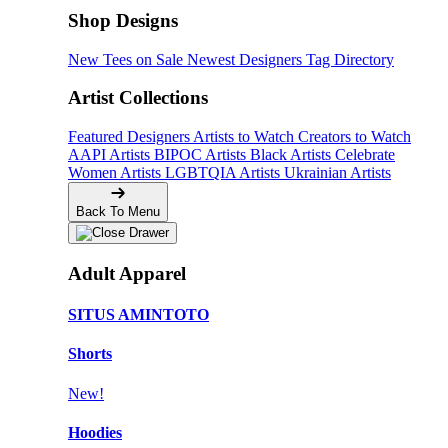
Shop Designs
New Tees on Sale
Newest Designers
Tag Directory
Artist Collections
Featured Designers
Artists to Watch
Creators to Watch
AAPI Artists
BIPOC Artists
Black Artists
Celebrate
Women Artists
LGBTQIA Artists
Ukrainian Artists
Back To Menu
Adult Apparel
SITUS AMINTOTO
Shorts
New!
Hoodies