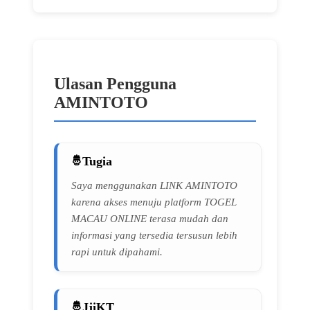
Ulasan Pengguna
AMINTOTO
Tugia
Saya menggunakan LINK AMINTOTO
karena akses menuju platform TOGEL
MACAU ONLINE terasa mudah dan
informasi yang tersedia tersusun lebih
rapi untuk dipahami.
JjiKT