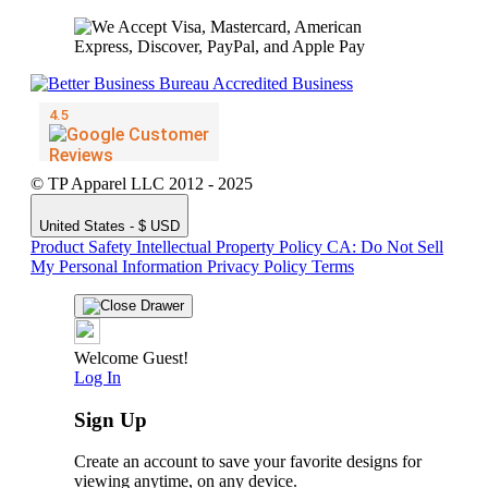
© TP Apparel LLC 2012 - 2025
United States - $ USD
Product Safety
Intellectual Property Policy
CA: Do Not Sell
My Personal Information
Privacy Policy
Terms
Welcome Guest!
Log In
Sign Up
Create an account to save your favorite designs for
viewing anytime, on any device.