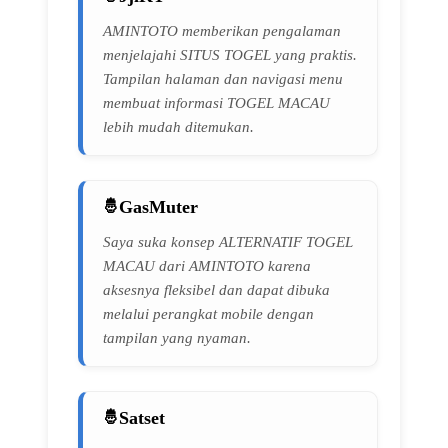
AMINTOTO memberikan pengalaman
menjelajahi SITUS TOGEL yang praktis.
Tampilan halaman dan navigasi menu
membuat informasi TOGEL MACAU
lebih mudah ditemukan.
GasMuter
Saya suka konsep ALTERNATIF TOGEL
MACAU dari AMINTOTO karena
aksesnya fleksibel dan dapat dibuka
melalui perangkat mobile dengan
tampilan yang nyaman.
Satset