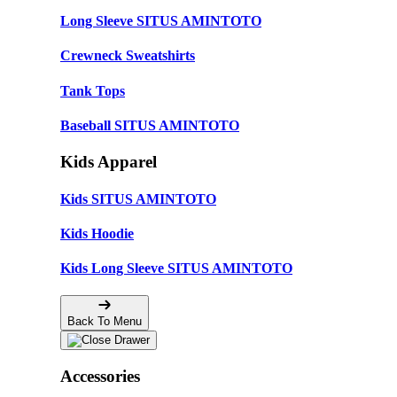
Long Sleeve SITUS AMINTOTO
Crewneck Sweatshirts
Tank Tops
Baseball SITUS AMINTOTO
Kids Apparel
Kids SITUS AMINTOTO
Kids Hoodie
Kids Long Sleeve SITUS AMINTOTO
Back To Menu
Accessories