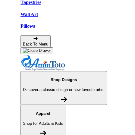
Tapestries
Wall Art
Pillows
Back To Menu
Shop Designs
Discover a classic design or new favorite artist
Apparel
Shop for Adults & Kids