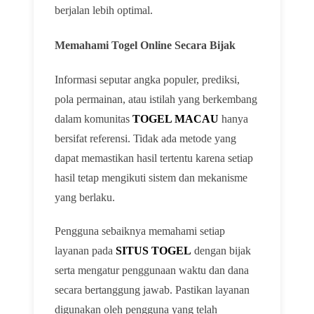
berjalan lebih optimal.
Memahami Togel Online Secara Bijak
Informasi seputar angka populer, prediksi,
pola permainan, atau istilah yang berkembang
dalam komunitas
TOGEL MACAU
hanya
bersifat referensi. Tidak ada metode yang
dapat memastikan hasil tertentu karena setiap
hasil tetap mengikuti sistem dan mekanisme
yang berlaku.
Pengguna sebaiknya memahami setiap
layanan pada
SITUS TOGEL
dengan bijak
serta mengatur penggunaan waktu dan dana
secara bertanggung jawab. Pastikan layanan
digunakan oleh pengguna yang telah