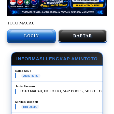
TOTO MACAU
LOGIN
DAFTAR
INFORMASI LENGKAP AMINTOTO
Nama Situs
AMINTOTO
Jenis Pasaran
TOTO MACAU, HK LOTTO, SGP POOLS, SD LOTTO
Minimal Deposit
IDR 20,000