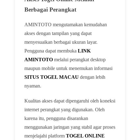
Berbagai Perangkat
AMINTOTO mengutamakan kemudahan
akses dengan tampilan yang dapat
menyesuaikan berbagai ukuran layar.
Pengguna dapat membuka
LINK
AMINTOTO
melalui perangkat desktop
maupun mobile untuk menemukan informasi
SITUS TOGEL MACAU
dengan lebih
nyaman.
Kualitas akses dapat dipengaruhi oleh koneksi
internet perangkat yang digunakan. Oleh
karena itu, pengguna disarankan
menggunakan jaringan yang stabil agar proses
menjelajahi platform
TOGEL ONLINE