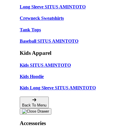
Long Sleeve SITUS AMINTOTO
Crewneck Sweatshirts
Tank Tops
Baseball SITUS AMINTOTO
Kids Apparel
Kids SITUS AMINTOTO
Kids Hoodie
Kids Long Sleeve SITUS AMINTOTO
Back To Menu
Accessories