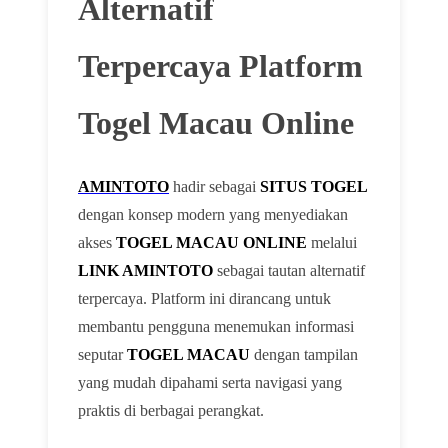
Alternatif
Terpercaya Platform
Togel Macau Online
AMINTOTO
hadir sebagai
SITUS TOGEL
dengan konsep modern yang menyediakan
akses
TOGEL MACAU ONLINE
melalui
LINK AMINTOTO
sebagai tautan alternatif
terpercaya. Platform ini dirancang untuk
membantu pengguna menemukan informasi
seputar
TOGEL MACAU
dengan tampilan
yang mudah dipahami serta navigasi yang
praktis di berbagai perangkat.