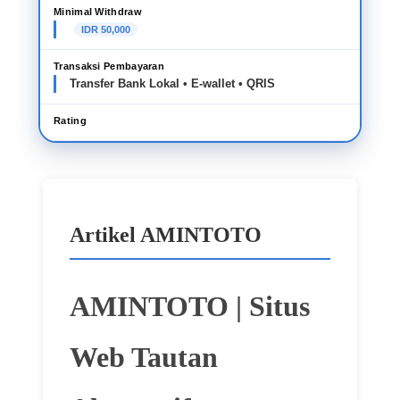
Minimal Withdraw
IDR 50,000
Transaksi Pembayaran
Transfer Bank Lokal • E-wallet • QRIS
Rating
Artikel AMINTOTO
AMINTOTO | Situs
Web Tautan