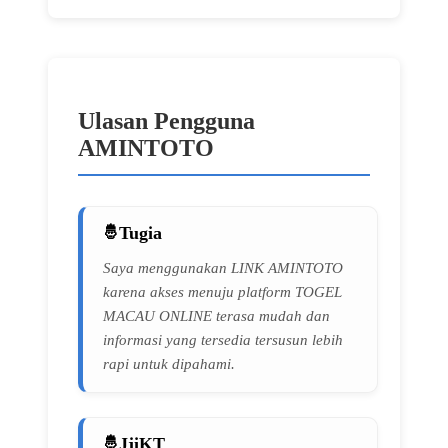
Ulasan Pengguna
AMINTOTO
Tugia
Saya menggunakan LINK AMINTOTO
karena akses menuju platform TOGEL
MACAU ONLINE terasa mudah dan
informasi yang tersedia tersusun lebih
rapi untuk dipahami.
JjiKT