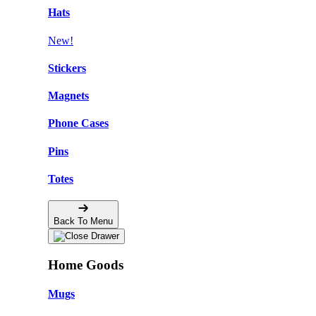
Hats
New!
Stickers
Magnets
Phone Cases
Pins
Totes
Back To Menu
Home Goods
Mugs