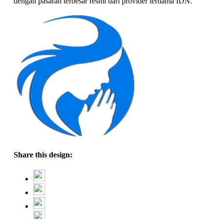
dengan pasaran terbesar resmi dari provider ternama IDN.
Share this design: